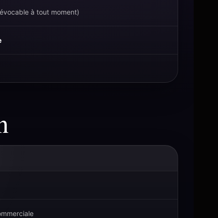
évocable à tout moment)
e
n
commerciale