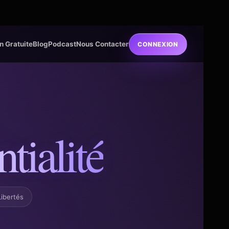
n Gratuite
Blog
Podcast
Nous Contacter
CONNEXION
tialité
Libertés