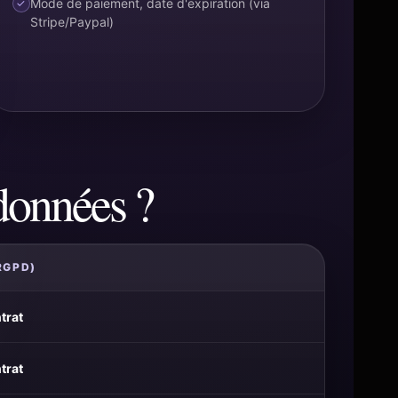
Mode de paiement, date d'expiration (via
Stripe/Paypal)
données ?
RGPD)
trat
trat