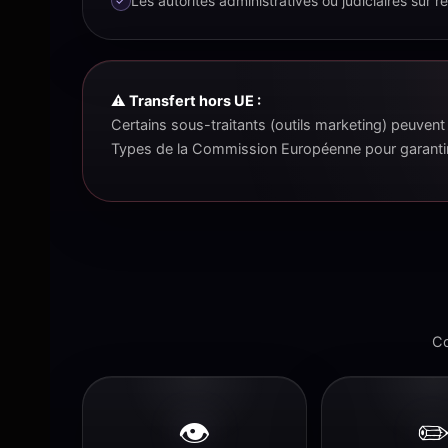
Les autorités administratives ou judiciaires sur ré
⚠️ Transfert hors UE :
Certains sous-traitants (outils marketing) peuven
Types de la Commission Européenne pour garantir
Co
👁️
✏