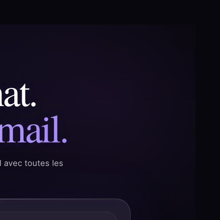
at.
mail.
 avec toutes les