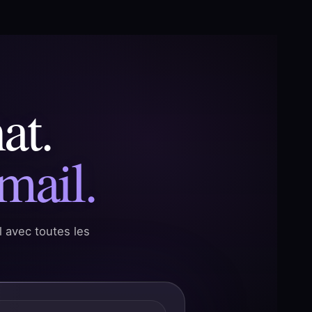
at.
mail.
 avec toutes les