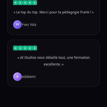
★
★
★
★
★
« Le top du top. Merci pour ta pédagogie Frank ! »
Yves Yola
YY
★
★
★
★
★
« AI Studios vous détaille tout, une formation
excellente. »
Adekemi
A