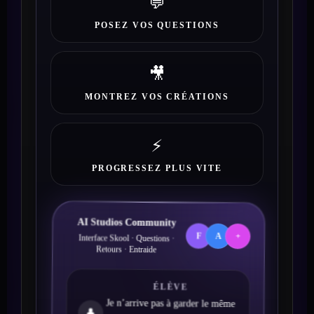
💬
POSEZ VOS QUESTIONS
🎥
MONTREZ VOS CRÉATIONS
⚡
PROGRESSEZ PLUS VITE
AI Studios Community
F
A
+
Interface Skool · Questions ·
Retours · Entraide
ÉLÈVE
Je n’arrive pas à garder le même