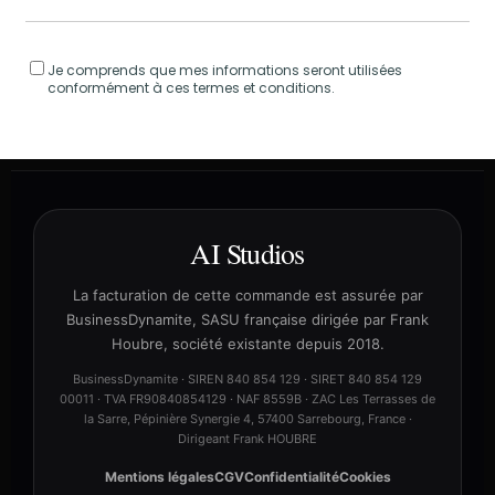
Je comprends que mes informations seront utilisées
conformément à ces
termes et conditions
.
AI Studios
La facturation de cette commande est assurée par
BusinessDynamite, SASU française dirigée par Frank
Houbre, société existante depuis 2018.
BusinessDynamite · SIREN 840 854 129 · SIRET 840 854 129
00011 · TVA FR90840854129 · NAF 8559B · ZAC Les Terrasses de
la Sarre, Pépinière Synergie 4, 57400 Sarrebourg, France ·
Dirigeant Frank HOUBRE
Mentions légales
CGV
Confidentialité
Cookies